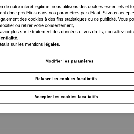
n de notre intérêt légitime, nous utilisons des cookies essentiels et f
aux ques
ont donc prédéfinis dans nos paramètres par défaut. Si vous accept
 également des cookies à des fins statistiques ou de publicité. Vous p
difier ou retirer votre consentement,
Tout ce que vous devez 
avoir plus sur le traitement des données et vos droits, consultez not
entialité
.
grenke.
étails sur les mentions
légales
.
Modifier les paramètres
Refuser les cookies facultatifs
Accepter les cookies facultatifs