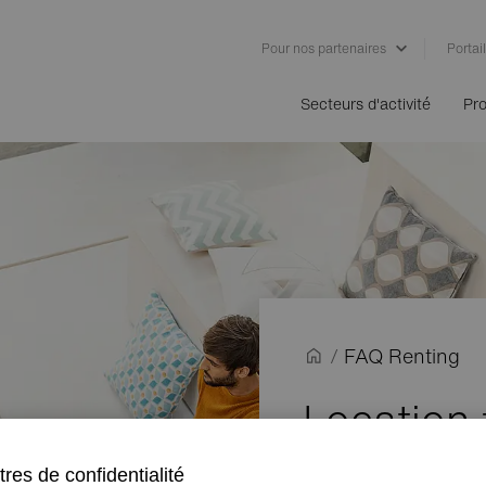
Pour nos partenaires
Portail
Secteurs d'activité
Pro
/
FAQ Renting
Location 
location 
res de confidentialité