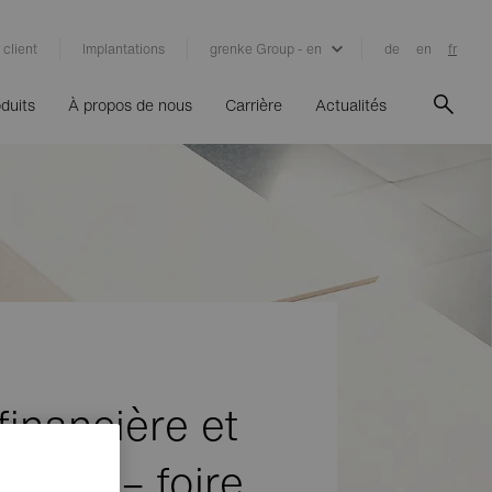
 client
Implantations
grenke Group - en
de
en
fr
duits
À propos de nous
Carrière
Actualités
financière et
simple – foire