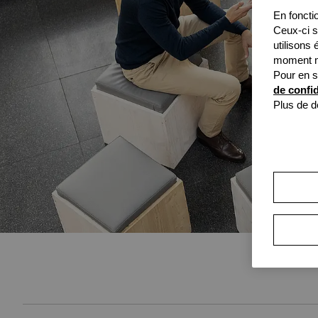
En fonctio
Ceux-ci s
utilisons
moment mo
Pour en s
de confid
Plus de d