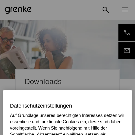
Downloads
Es freut uns, dass Sie sich für grenke
interessieren. Deswegen möchten wir Ihnen
Datenschutzeinstellungen
entgegenkommen und Ihnen alles Nötige zur
Verfügung stellen. Laden Sie sich unser Logo,
Auf Grundlage unseres berechtigten Interesses setzen wir
Pressebilder und Marketingmaterialien
essentielle und funktionale Cookies ein, diese sind daher
herunter.
voreingestellt. Wenn Sie nachfolgend mit Hilfe der
Schaltfläche „Akzeptieren“ einwilligen, setzen wir