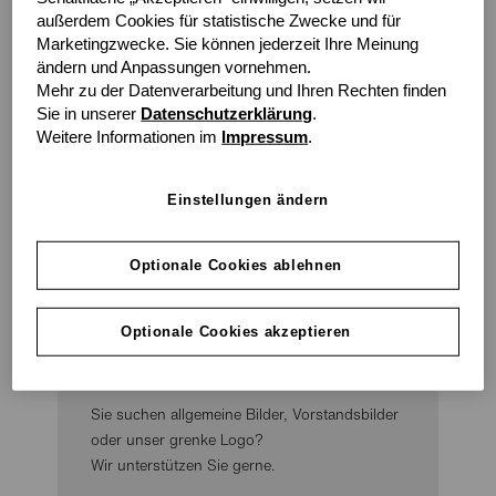
außerdem Cookies für statistische Zwecke und für
Marketingzwecke. Sie können jederzeit Ihre Meinung
ändern und Anpassungen vornehmen.
Downloads
Mehr zu der Datenverarbeitung und Ihren Rechten finden
Sie in unserer
Datenschutzerklärung
.
Weitere Informationen im
Impressum
.
Hier können Sie eine Auswahl an Bildern und das
grenke Logo herunterladen.
Bitte beachten Sie unsere
Nutzungsrechte
.
Einstellungen ändern
Optionale Cookies ablehnen
Unternehmensbilder &
Optionale Cookies akzeptieren
grenke Logo
Sie suchen allgemeine Bilder, Vorstandsbilder
oder unser grenke Logo?
Wir unterstützen Sie gerne.