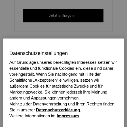
Jetzt anfragen
Wir glauben, dass immer mehr möglich ist. Deshalb
geben wir unseren Partnern die zusätzliche
Datenschutzeinstellungen
Unterstützung, die sie benötigen, um mehr zu
Auf Grundlage unseres berechtigten Interesses setzen wir
erreichen. Mit der Miete über grenke können Sie Ihren
essentielle und funktionale Cookies ein, diese sind daher
Kunden noch mehr Finanzierungsmöglichkeiten bieten
voreingestellt. Wenn Sie nachfolgend mit Hilfe der
und zusätzliche Liquidität, Planung und Akquisitionen
Schaltfläche „Akzeptieren“ einwilligen, setzen wir
ermöglichen, die das Budget zuvor nicht zuließ.
außerdem Cookies für statistische Zwecke und für
Marketingzwecke. Sie können jederzeit Ihre Meinung
Und für Sie? Höherer Umsatz, größere Kundenbindung
ändern und Anpassungen vornehmen.
und mehr Verkauf. Wie gesagt, mehr ist immer möglich.
Mehr zu der Datenverarbeitung und Ihren Rechten finden
Sie in unserer
Datenschutzerklärung
.
Weitere Informationen im
Impressum
.