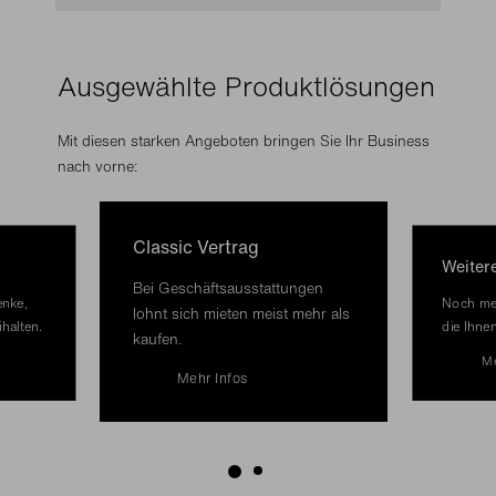
Ausgewählte Produktlösungen
Mit diesen starken Angeboten bringen Sie Ihr Business
nach vorne:
Classic Vertrag
Weiter
Bei Geschäftsausstattungen
enke,
Noch meh
lohnt sich mieten meist mehr als
halten.
die Ihne
kaufen.
Me
Mehr Infos