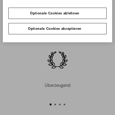
einfach.
Optionale Cookies ablehnen
Als Unternehmer machen Sie keine halben Sachen –
erst recht nicht beim Thema Finanzen. grenke ist der
Optionale Cookies akzeptieren
zuverlässige Unternehmer-Finanzierer. Schnell, einfach
und mit unschlagbaren Vorteilen.
Überzeugend