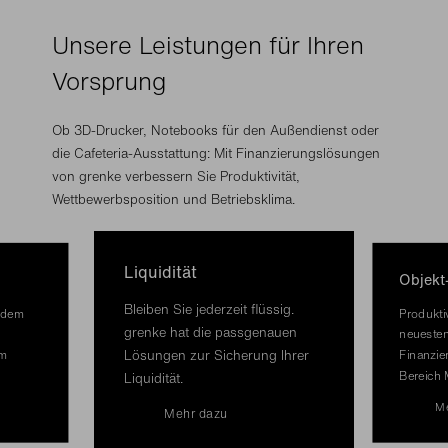
Unsere Leistungen für Ihren
Vorsprung
Ob 3D-Drucker, Notebooks für den Außendienst oder
die Cafeteria-Ausstattung: Mit Finanzierungslösungen
von grenke verbessern Sie Produktivität,
Wettbewerbsposition und Betriebsklima.
Liquidität
Objekt
Bleiben Sie jederzeit flüssig.
 dem
Produkti
grenke hat die passgenauen
neuesten
Lösungen zur Sicherung Ihrer
im
Finanzie
Bereich 
Liquidität.
Me
Mehr dazu