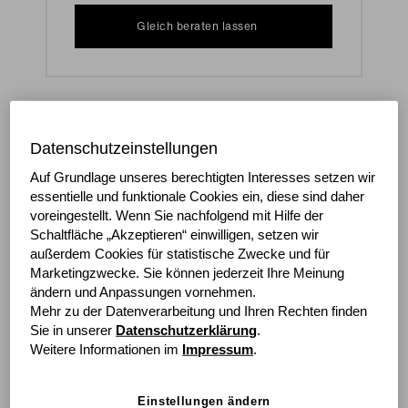
Gleich beraten lassen
Der knallharte Wettbewerb gönnt Ihnen keine
Atempause. Neue Technologien und neue Arbeitswelten
Datenschutzeinstellungen
erfordern ständige Investitionen. Und wie bleiben Sie
Auf Grundlage unseres berechtigten Interesses setzen wir
bei all dem finanziell handlungsfähig?
essentielle und funktionale Cookies ein, diese sind daher
voreingestellt. Wenn Sie nachfolgend mit Hilfe der
Mit grenke als Ihrem erfahrenen Finanzierungspartner.
Schaltfläche „Akzeptieren“ einwilligen, setzen wir
Wir geben Ihnen mit Mietverträgen den Freiraum, den
außerdem Cookies für statistische Zwecke und für
Sie zur Entfaltung Ihrer Ideen brauchen.
Marketingzwecke. Sie können jederzeit Ihre Meinung
ändern und Anpassungen vornehmen.
Mehr zu der Datenverarbeitung und Ihren Rechten finden
Sie in unserer
Datenschutzerklärung
.
Weitere Informationen im
Impressum
.
grenke macht es Ihnen
Einstellungen ändern