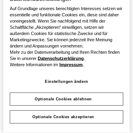
Die
grenkelocation SARL
steht Ihnen gerne für alle
Auf Grundlage unseres berechtigten Interesses setzen wir
Fragen zur Verfügung.
Hier
finden Sie alle
essentielle und funktionale Cookies ein, diese sind daher
Informationen zu den Datenschutzbestimmungen.
voreingestellt. Wenn Sie nachfolgend mit Hilfe der
Schaltfläche „Akzeptieren“ einwilligen, setzen wir
außerdem Cookies für statistische Zwecke und für
Marketingzwecke. Sie können jederzeit Ihre Meinung
Zurück
ändern und Anpassungen vornehmen.
Mehr zu der Datenverarbeitung und Ihren Rechten finden
Sie in unserer
Datenschutzerklärung
.
Weitere Informationen im
Impressum
.
Ihre Kontaktdaten
Einstellungen ändern
Anrede
Optionale Cookies ablehnen
Titel
Optionale Cookies akzeptieren
Vorname